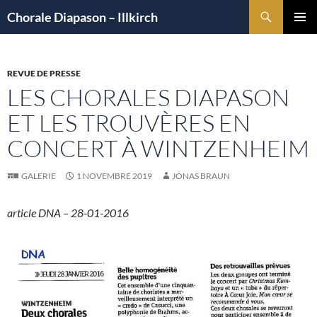
Aller
Recherche
Chorale Diapason – Illkirch
au
MENU
contenu
PRINCI
REVUE DE PRESSE
LES CHORALES DIAPASON
ET LES TROUVÈRES EN
CONCERT À WINTZENHEIM
GALERIE
1 NOVEMBRE 2019
JONAS BRAUN
article DNA –
28-01-2016