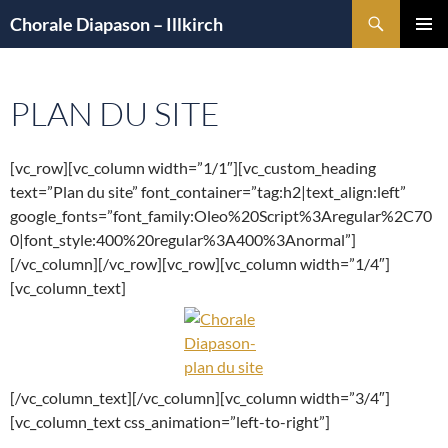
Aller
Recherche
Chorale Diapason – Illkirch
au
MENU
contenu
PRINCI
PLAN DU SITE
[vc_row][vc_column width=”1/1″][vc_custom_heading
text=”Plan du site” font_container=”tag:h2|text_align:left”
google_fonts=”font_family:Oleo%20Script%3Aregular%2C70
0|font_style:400%20regular%3A400%3Anormal”]
[/vc_column][/vc_row][vc_row][vc_column width=”1/4″]
[vc_column_text]
[/vc_column_text][/vc_column][vc_column width=”3/4″]
[vc_column_text css_animation=”left-to-right”]