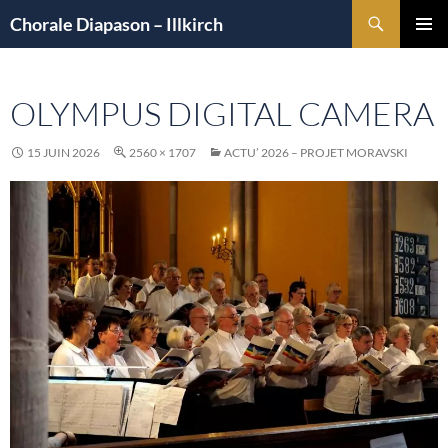
Aller
Recherche
Chorale Diapason – Illkirch
au
MENU
contenu
PRINCI
OLYMPUS DIGITAL CAMERA
15 JUIN 2026
2560 × 1707
ACTU’ 2026 – PROJET MORAVSKI