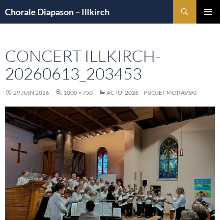
Aller
Recherche
Chorale Diapason – Illkirch
au
MENU
contenu
PRINCI
CONCERT ILLKIRCH-
20260613_203453
29 JUIN 2026
1000 × 750
ACTU’ 2026 – PROJET MORAVSKI