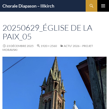
Aller
Recherche
Chorale Diapason – Illkirch
au
MENU
contenu
PRINCI
20250629_ÉGLISE DE LA
PAIX_05
23 DÉCEMBRE 2025
1920 × 2560
ACTU’ 2026 – PROJET
MORAVSKI