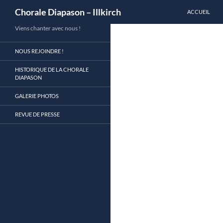
Recherche
Chorale Diapason – Illkirch
ACCUEIL
Aller
Viens chanter avec nous !
au
NOUS REJOINDRE !
contenu
HISTORIQUE DE LA CHORALE
DIAPASON
GALERIE PHOTOS
REVUE DE PRESSE