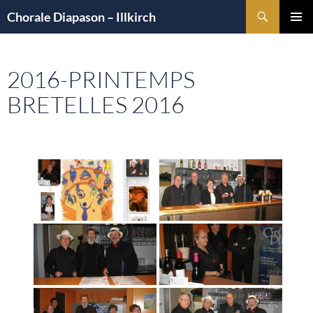
Aller
Recherche
Chorale Diapason – Illkirch
au
MENU
contenu
PRINCI
2016-PRINTEMPS
BRETELLES 2016