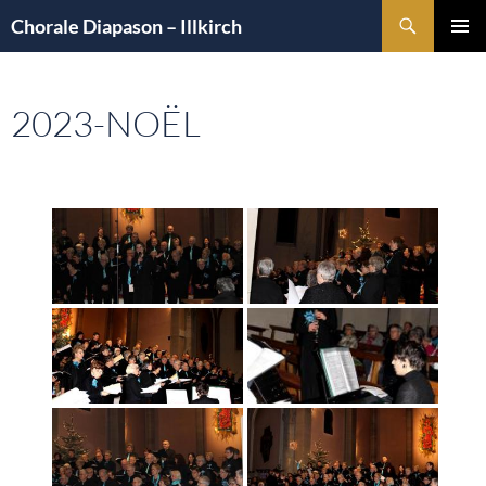
Aller
Recherche
Chorale Diapason – Illkirch
au
MENU
contenu
PRINCI
2023-NOËL