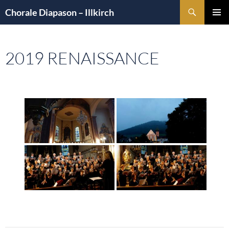
Aller
Recherche
Chorale Diapason – Illkirch
au
MENU
contenu
PRINCI
2019 RENAISSANCE