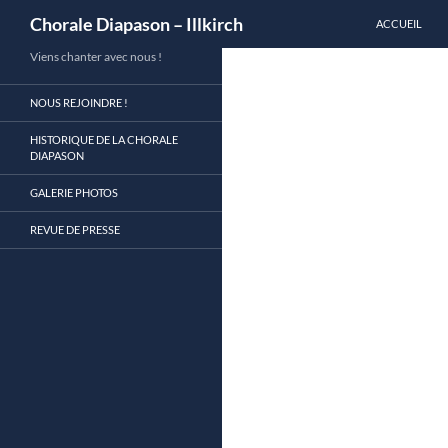
Recherche
Chorale Diapason – Illkirch
ACCUEIL
Aller
Viens chanter avec nous !
au
NOUS REJOINDRE !
contenu
HISTORIQUE DE LA CHORALE
DIAPASON
GALERIE PHOTOS
REVUE DE PRESSE